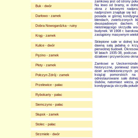
zamkowy jest od strony połu
Na lewo od bramy, w dolnej
Buk - dwór
okna z łukowymi nadpro
nadprożem znajduje się też 
Darłowo - zamek
posiada w górnej kondygna
blendach, zwieńczonych li
dwuspadowym dachem. O
Dobra Nowogardzka - ruiny
nieistniejącego skrzydła 
budynek. W 1908 r. barokowy 
zastąpiony masywnym wiel
Krąg - zamek
Sklepione sale w dolnej ko
Kulice - dwór
dawną salą jadalną o krz
pierwotnej budowli. Okresow
W latach 1935-38, podczas 
Pęzino - zamek
działowe i przywrócono okna
Zamkowi w Ueckermünde p
Płoty - zamek
historyczne, ponieważ sta
dzieł architektonicznych 
książąt pomorskich na
Połczyn Zdrój - zamek
odrestaurowane sale dolne
ślubów, natomiast wieża, 
Przelewice - pałac
kondygnacja skrzydła połud
Rybokarty - pałac
Siemczyno - pałac
Słupsk - zamek
Stolec - pałac
Strzmiele - dwór