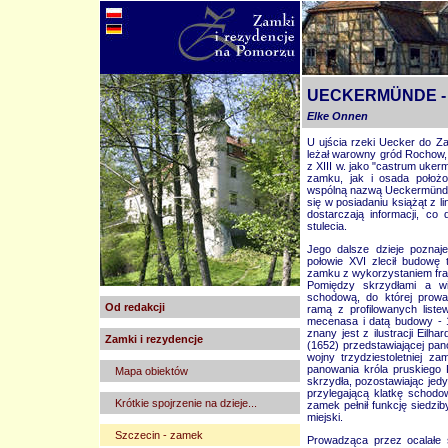
UECKERMÜNDE -
Elke Onnen
U ujścia rzeki Uecker do Z
leżał warowny gród Rochow
z XIII w. jako "castrum uke
zamku, jak i osada położ
wspólną nazwą Ueckermünde
się w posiadaniu książąt z l
dostarczają informacji, co
stulecia.
Jego dalsze dzieje poznaj
połowie XVI zlecił budowę
zamku z wykorzystaniem fra
Pomiędzy skrzydłami a wi
schodową, do której prowad
Od redakcji
ramą z profilowanych listew
mecenasa i datą budowy - 
znany jest z ilustracji Eilh
Zamki i rezydencje
(1652) przedstawiającej pa
wojny trzydziestoletniej z
panowania króla pruskiego 
Mapa obiektów
skrzydła, pozostawiając jed
przylegającą klatkę schodo
Krótkie spojrzenie na dzieje...
zamek pełnił funkcję siedzi
miejski.
Szczecin - zamek
Prowadząca przez ocalałe 