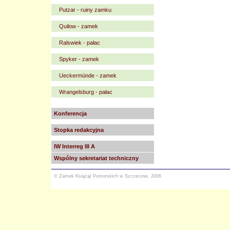
Putzar - ruiny zamku
Quilow - zamek
Ralswiek - pałac
Spyker - zamek
Ueckermünde - zamek
Wrangelsburg - pałac
Konferencja
Stopka redakcyjna
IW Interreg III A
Wspólny sekretariat techniczny
© Zamek Książąt Pomorskich w Szczecinie, 2006