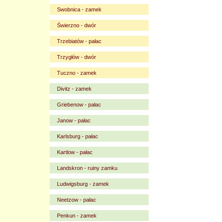
Swobnica - zamek
Świerzno - dwór
Trzebiatów - pałac
Trzygłów - dwór
Tuczno - zamek
Divitz - zamek
Griebenow - pałac
Janow - pałac
Karlsburg - pałac
Kartlow - pałac
Landskron - ruiny zamku
Ludwigsburg - zamek
Neetzow - pałac
Penkun - zamek