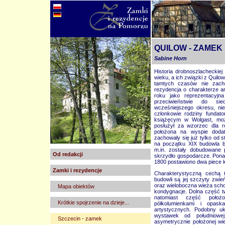
QUILOW - ZAMEK
Sabine Horn
Historia drobnoszlacheckiej
wieku, a ich związki z Quilow
tamtych czasów nie zacho
rezydencja o charakterze a
roku jako reprezentacyj
przeciwieństwie do si
wcześniejszego okresu, nie
członkowie rodziny fundat
książęcym w Wolgast, moż
posłużył za wzorzec dla r
położona na wyspie dodat
zachowały się już tylko od s
na początku XIX budowla by
m.in. zostały dobudowane 
Od redakcji
skrzydło gospodarcze. Ponad
1800 postawiono dwa piece k
Zamki i rezydencje
Charakterystyczną cechą t
budowli są jej szczyty zwi
oraz wieloboczna wieża scho
Mapa obiektów
kondygnacje. Dolna część t
natomiast część położ
Krótkie spojrzenie na dzieje...
półkolumienkami i opas
artystycznych. Podobny u
wystawek od południowej
Szczecin - zamek
asymetrycznie położonej wie