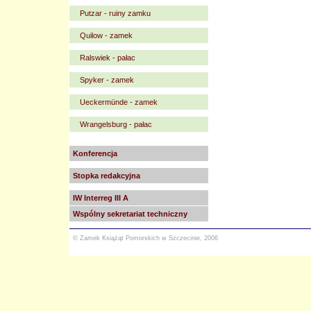
Putzar - ruiny zamku
Quilow - zamek
Ralswiek - pałac
Spyker - zamek
Ueckermünde - zamek
Wrangelsburg - pałac
Konferencja
Stopka redakcyjna
IW Interreg III A
Wspólny sekretariat techniczny
© Zamek Książąt Pomorskich w Szczecinie, 2006