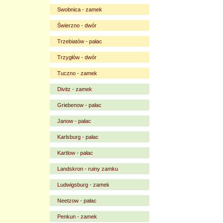
Swobnica - zamek
Świerzno - dwór
Trzebiatów - pałac
Trzygłów - dwór
Tuczno - zamek
Divitz - zamek
Griebenow - pałac
Janow - pałac
Karlsburg - pałac
Kartlow - pałac
Landskron - ruiny zamku
Ludwigsburg - zamek
Neetzow - pałac
Penkun - zamek