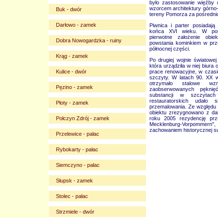
było zastosowanie więźby
wzorcem architektury górno-
Buk - dwór
tereny Pomorza za pośredni
Darłowo - zamek
Piwnica i parter posiadają
końca XVI wieku. W pom
pierwotne założenie obi
Dobra Nowogardzka - ruiny
powstania kominkiem w prz
północnej części.
Krąg - zamek
Po drugiej wojnie światowe
która urządziła w niej biura
Kulice - dwór
prace renowacyjne, w czasi
szczyty. W latach 90. XX 
otrzymało stalowe wz
Pęzino - zamek
zaobserwowanych pęknię
substancji w szczytac
restauratorskich udało 
Płoty - zamek
przemalowania. Ze względu
obiektu zrezygnowano z da
Połczyn Zdrój - zamek
roku 2005 rezydencję prze
Mecklenburg-Vorpommern",
zachowaniem historycznej su
Przelewice - pałac
Rybokarty - pałac
Siemczyno - pałac
Słupsk - zamek
Stolec - pałac
Strzmiele - dwór