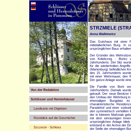
STRZMIELE (STR
Anna Walkiewicz
Das Gutshaus mit einer Pa
mittelalterlichen Burg. In
ursprünglichen Baus erhalten
Der Gründer des Wehrsitzes 
von Kołobrzeg - Borko d
Jahrhunderts. Der Sitz wurd
für die wiederholten Angrif
(Marienburg) befindlichen Kr
des 15. Jahrhunderts wurde
mit einer Wehrmauer, den 
Der ganze Anlage wurde eine
Die Familie von Bork wo
Von der Redaktion
Jahrhunderts. Damals wurde 
gekauft. Der neue Besitzer 
den Umbau der Wehrburg in 
Schlösser und Herrenhäuser
ehemaligen Burgplatz i
charakteristische Residenz
Paradehof und einer südseit
Landkarte mit Objekten
den symmetrisch verteilten 
der in kleinem Maßstab geba
Rückblick auf die Geschichte
mit dem einräumigen Inner
ursprünglichen Anlage blie
entstand in der Achse der Ein
Szczecin - Schloss
der Stelle der ehemaligen Bu