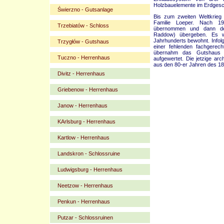
Holzbauelemente im Erdgesc
Świerzno - Gutsanlage
Bis zum zweiten Weltkrieg
Familie Loeper. Nach 
Trzebiatów - Schloss
übernommen und dann d
Raddow) übergeben. Es w
Jahrhunderts bewohnt. Infol
Trzygłów - Gutshaus
einer fehlenden fachgerech
übernahm das Gutshaus 
Tuczno - Herrenhaus
aufgewertet. Die jetzige ar
aus den 80-er Jahren des 18
Divitz - Herrenhaus
Griebenow - Herrenhaus
Janow - Herrenhaus
KArlsburg - Herrenhaus
Kartlow - Herrenhaus
Landskron - Schlossruine
Ludwigsburg - Herrenhaus
Neetzow - Herrenhaus
Penkun - Herrenhaus
Putzar - Schlossruinen