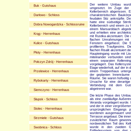
Der weitere Umbau wurde
Buk - Gutshaus
umgesetzt. Im Zuge der 
Kellerbereich abgerissen.
Darłowo - Schloss
charakteristischen Baukörp
feudalen Sitz anknüpfte. D
hatte eine südseitige Sti
Dobra Nowogardzka - Schlossruine
Kellerbereich und einem z
einem Mansarddach abgede
und erhielten eine architek
Krąg - Herrenhaus
mit Rustika akzentuiert. Di
flachen Umrahmungen mit S
Kulice - Gutshaus
Fenstern eingefasst. Die S
profiliertes Traufgesims.
flachen Risalit akzentuiert 
Płoty - Herrenhaus
Haupteingang wurde mit Lis
miteinander verbunden sind
einem separaten Kellerei
Połczyn Zdrój - Herrenhaus
vorgelagert. Das Kellersys
Etage wiederholt, auf der in
Przelewice - Herrenhaus
einem Treppenhaus untergeb
der geplanten Innenräume 
Räume. Sie waren hofseitig 
Rybokarty - Herrenhaus
Ursache für eine derartig
Verbindung mit dem Guts
abgetrennt war.
Siemczyno - Herrenhaus
Die letzte Phase des Umbaus
als eine zweiläufige Außent
Słupsk - Schloss
Veranda vorgelagert wurde.
und der in einer vergrößerte
Stolec - Herrenhaus
ursprünglichen Eingangs p
wurdenen ausgemauert und h
Terrasse angebaut. Die inne
Strzmiele - Gutshaus
zusätzlicher Raum gewonn
nordwestlichen Teil des Kel
wurde in den zweiten G
Swobnica - Schloss
Enfiladesystem von drei r