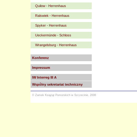
Quilow - Herrenhaus
Ralswiek - Herrenhaus
Spyker - Herrenhaus
Ueckermünde - Schloss
Wrangelsburg - Herrenhaus
Konferenz
Impressum
IW Interreg III A
Wspólny sekretariat techniczny
© Zamek Książąt Pomorskich w Szczecinie, 2006